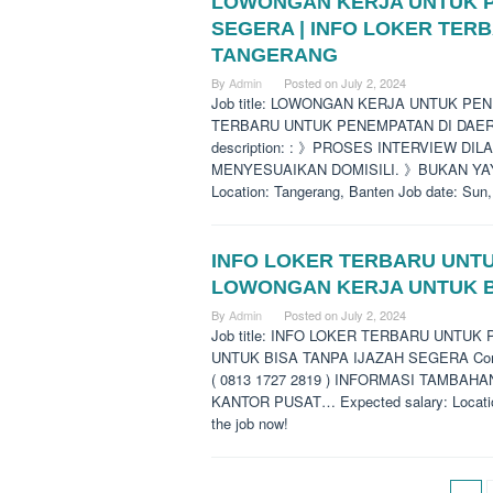
LOWONGAN KERJA UNTUK 
SEGERA | INFO LOKER TER
TANGERANG
By
Admin
Posted on
July 2, 2024
Job title: LOWONGAN KERJA UNTUK P
TERBARU UNTUK PENEMPATAN DI DAERA
description: : 》PROSES INTERVIEW D
MENYESUAIKAN DOMISILI. 》BUKAN YAY
Location: Tangerang, Banten Job date: Sun,
INFO LOKER TERBARU UNTU
LOWONGAN KERJA UNTUK B
By
Admin
Posted on
July 2, 2024
Job title: INFO LOKER TERBARU UNTU
UNTUK BISA TANPA IJAZAH SEGERA Compa
( 0813 1727 2819 ) INFORMASI TAMBAH
KANTOR PUSAT… Expected salary: Location:
the job now!