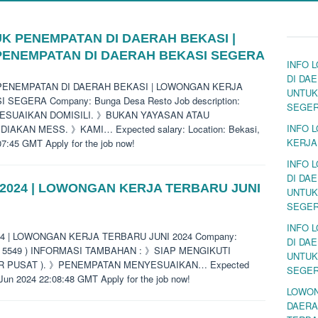
K PENEMPATAN DI DAERAH BEKASI |
ENEMPATAN DI DAERAH BEKASI SEGERA
INFO 
DI DA
K PENEMPATAN DI DAERAH BEKASI | LOWONGAN KERJA
UNTUK
EGERA Company: Bunga Desa Resto Job description:
SEGE
SUAIKAN DOMISILI. 》BUKAN YAYASAN ATAU
INFO 
AKAN MESS. 》KAMI… Expected salary: Location: Bekasi,
KERJA
07:45 GMT Apply for the job now!
INFO 
DI DA
 2024 | LOWONGAN KERJA TERBARU JUNI
UNTUK
SEGE
INFO 
024 | LOWONGAN KERJA TERBARU JUNI 2024 Company:
DI DA
1380 5549 ) INFORMASI TAMBAHAN : 》SIAP MENGIKUTI
UNTUK
OR PUSAT ). 》PENEMPATAN MENYESUAIKAN… Expected
SEGE
0 Jun 2024 22:08:48 GMT Apply for the job now!
LOWON
DAERA