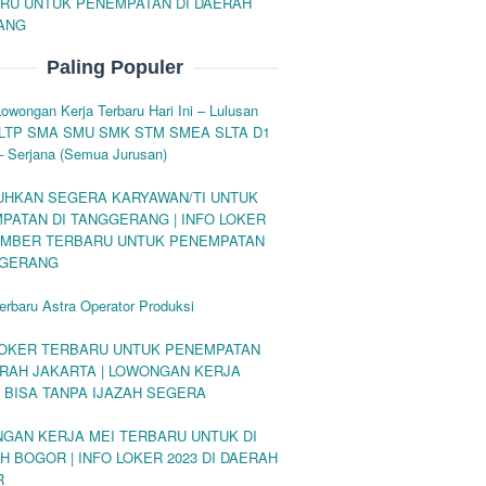
RU UNTUK PENEMPATAN DI DAERAH
ANG
Paling Populer
Lowongan Kerja Terbaru Hari Ini – Lulusan
LTP SMA SMU SMK STM SMEA SLTA D1
– Serjana (Semua Jurusan)
UHKAN SEGERA KARYAWAN/TI UNTUK
PATAN DI TANGGERANG | INFO LOKER
MBER TERBARU UNTUK PENEMPATAN
NGERANG
erbaru Astra Operator Produksi
LOKER TERBARU UNTUK PENEMPATAN
ERAH JAKARTA | LOWONGAN KERJA
 BISA TANPA IJAZAH SEGERA
GAN KERJA MEI TERBARU UNTUK DI
H BOGOR | INFO LOKER 2023 DI DAERAH
R