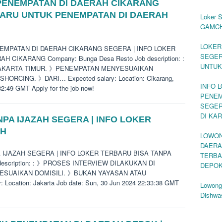
ENEMPATAN DI DAERAH CIKARANG
BARU UNTUK PENEMPATAN DI DAERAH
Loker S
GAMCHI
LOKER
ENEMPATAN DI DAERAH CIKARANG SEGERA | INFO LOKER
SEGER
CIKARANG Company: Bunga Desa Resto Job description: :
UNTUK
JAKARTA TIMUR. 》PENEMPATAN MENYESUAIKAN
RCING. 》DARI… Expected salary: Location: Cikarang,
INFO 
32:49 GMT Apply for the job now!
PENEM
SEGER
DI KA
PA IJAZAH SEGERA | INFO LOKER
AH
LOWON
DAERA
PA IJAZAH SEGERA | INFO LOKER TERBARU BISA TANPA
TERBA
 description: : 》PROSES INTERVIEW DILAKUKAN DI
DEPO
SUAIKAN DOMISILI. 》BUKAN YAYASAN ATAU
cation: Jakarta Job date: Sun, 30 Jun 2024 22:33:38 GMT
Lowong
Dishwa