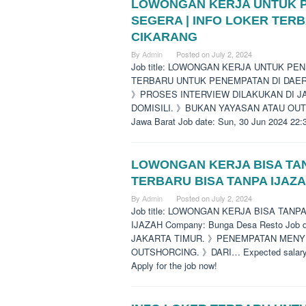
LOWONGAN KERJA UNTUK P
SEGERA | INFO LOKER TER
CIKARANG
By
Admin
Posted on
July 2, 2024
Job title: LOWONGAN KERJA UNTUK P
TERBARU UNTUK PENEMPATAN DI DAERAH 
》PROSES INTERVIEW DILAKUKAN DI 
DOMISILI. 》BUKAN YAYASAN ATAU OUTSHO
Jawa Barat Job date: Sun, 30 Jun 2024 22:
LOWONGAN KERJA BISA TAN
TERBARU BISA TANPA IJAZ
By
Admin
Posted on
July 2, 2024
Job title: LOWONGAN KERJA BISA TAN
IJAZAH Company: Bunga Desa Resto Job
JAKARTA TIMUR. 》PENEMPATAN MENYE
OUTSHORCING. 》DARI… Expected salary: Lo
Apply for the job now!