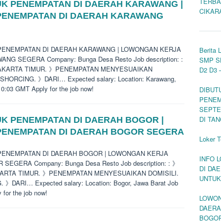
TERBA
UK PENEMPATAN DI DAERAH KARAWANG |
CIKAR
PENEMPATAN DI DAERAH KARAWANG
UK PENEMPATAN DI DAERAH KARAWANG | LOWONGAN KERJA
Berita 
 SEGERA Company: Bunga Desa Resto Job description: :
SMP S
JAKARTA TIMUR. 》PENEMPATAN MENYESUAIKAN
D2 D3 
ORCING. 》DARI… Expected salary: Location: Karawang,
10:03 GMT Apply for the job now!
DIBUT
PENEM
SEPTE
DI TA
K PENEMPATAN DI DAERAH BOGOR |
PENEMPATAN DI DAERAH BOGOR SEGERA
Loker T
UK PENEMPATAN DI DAERAH BOGOR | LOWONGAN KERJA
INFO 
GERA Company: Bunga Desa Resto Job description: : 》
DI DA
KARTA TIMUR. 》PENEMPATAN MENYESUAIKAN DOMISILI.
UNTUK
RI… Expected salary: Location: Bogor, Jawa Barat Job
for the job now!
LOWON
DAERA
BOGO