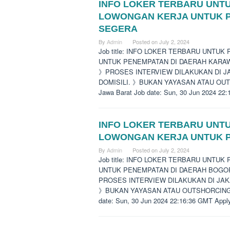
INFO LOKER TERBARU UNT
LOWONGAN KERJA UNTUK 
SEGERA
By
Admin
Posted on
July 2, 2024
Job title: INFO LOKER TERBARU UNT
UNTUK PENEMPATAN DI DAERAH KARAWANG
》PROSES INTERVIEW DILAKUKAN DI 
DOMISILI. 》BUKAN YAYASAN ATAU OUTSH
Jawa Barat Job date: Sun, 30 Jun 2024 22:
INFO LOKER TERBARU UNTU
LOWONGAN KERJA UNTUK 
By
Admin
Posted on
July 2, 2024
Job title: INFO LOKER TERBARU UNT
UNTUK PENEMPATAN DI DAERAH BOGOR SE
PROSES INTERVIEW DILAKUKAN DI JA
》BUKAN YAYASAN ATAU OUTSHORCING. 》DA
date: Sun, 30 Jun 2024 22:16:36 GMT Apply 