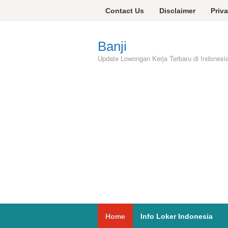
Skip
Contact Us
Disclaimer
Priv
to
content
Banji
Update Lowongan Kerja Terbaru di Indonesi
Home
Info Loker Indonesia