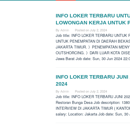
INFO LOKER TERBARU UNTU
Banji
LOWONGAN KERJA UNTUK P
By
Admin
Posted on
July 2, 2024
Job title: INFO LOKER TERBARU UNTU
UNTUK PENEMPATAN DI DAERAH BEKASI S
JAKARTA TIMUR. 》PENEMPATAN MENYE
OUTSHORCING. 》DARI LUAR KOTA DISEDI
Jawa Barat Job date: Sun, 30 Jun 2024 22:
INFO LOKER TERBARU JUNI
2024
By
Admin
Posted on
July 2, 2024
Job title: INFO LOKER TERBARU JUNI 2
Restoran Bunga Desa Job description: 
INTERVIEW DI JAKARTA TIMUR ( KANT
salary: Location: Jakarta Job date: Sun, 3