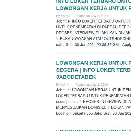
INFO LOKER TERBARU UNTU
LOWONGAN KERJA UNTUK P
By
Admin
Posted on
July 2, 2024
Job title: INFO LOKER TERBARU UNT
UNTUK PENEMPATAN DI DAERAH DEPOK SE
PROSES INTERVIEW DILAKUKAN DI JA
》BUKAN YAYASAN ATAU OUTSHORCING. 》DA
date: Sun, 30 Jun 2024 22:38:36 GMT Apply 
LOWONGAN KERJA UNTUK P
SEGERA | INFO LOKER TER
JABODETABEK
By
Admin
Posted on
July 2, 2024
Job title: LOWONGAN KERJA UNTUK P
LOKER TERBARU UNTUK PENEMPATAN DI
description: : 》PROSES INTERVIEW D
MENYESUAIKAN DOMISILI. 》BUKAN YAY
Location: Jakarta Job date: Sun, 30 Jun 20