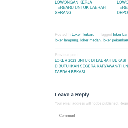
LOWONGAN KERJA
LOWO
TERBARU UNTUK DAERAH
TERB
SERANG
DEPO
Posted in
Loker Terbaru
Tagged
loker ba
loker lampung
,
loker medan
,
loker pekanbar
Post
Previous post
LOKER 2023 UNTUK DI DAERAH BEKASI 
navigation
DIBUTUHKAN SEGERA KARYAWAN/TI UN
DAERAH BEKASI
Leave a Reply
Your email address will not be published.
Requi