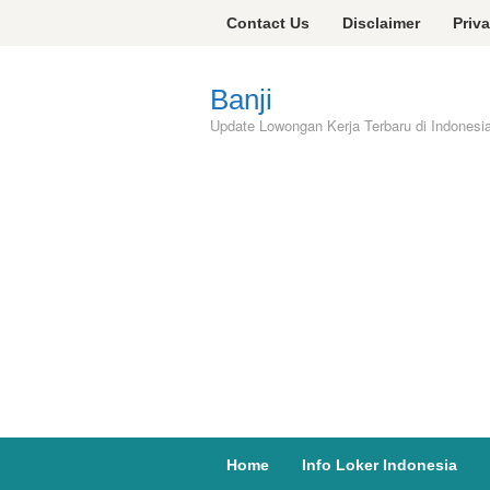
Skip
Contact Us
Disclaimer
Priv
to
content
Banji
Update Lowongan Kerja Terbaru di Indonesi
Home
Info Loker Indonesia