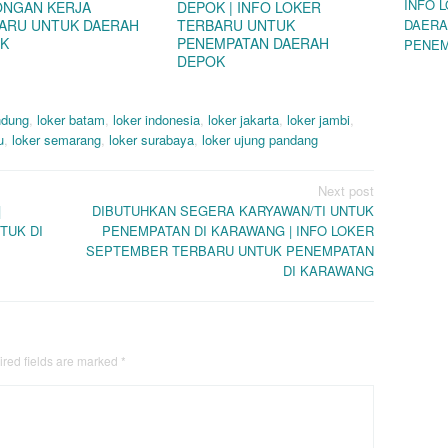
INFO 
NGAN KERJA
DEPOK | INFO LOKER
ARU UNTUK DAERAH
TERBARU UNTUK
DAERA
K
PENEMPATAN DAERAH
PENEM
DEPOK
ndung
,
loker batam
,
loker indonesia
,
loker jakarta
,
loker jambi
,
u
,
loker semarang
,
loker surabaya
,
loker ujung pandang
Next post
|
DIBUTUHKAN SEGERA KARYAWAN/TI UNTUK
TUK DI
PENEMPATAN DI KARAWANG | INFO LOKER
SEPTEMBER TERBARU UNTUK PENEMPATAN
DI KARAWANG
red fields are marked
*