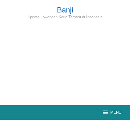
Skip
to
Banji
content
Update Lowongan Kerja Terbaru di Indonesia
MENU