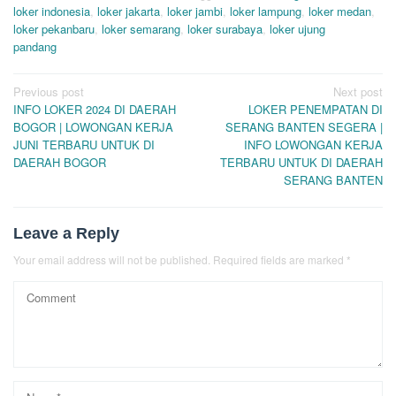
loker indonesia
,
loker jakarta
,
loker jambi
,
loker lampung
,
loker medan
,
loker pekanbaru
,
loker semarang
,
loker surabaya
,
loker ujung
pandang
Post
Previous post
Next post
INFO LOKER 2024 DI DAERAH
LOKER PENEMPATAN DI
navigation
BOGOR | LOWONGAN KERJA
SERANG BANTEN SEGERA |
JUNI TERBARU UNTUK DI
INFO LOWONGAN KERJA
DAERAH BOGOR
TERBARU UNTUK DI DAERAH
SERANG BANTEN
Leave a Reply
Your email address will not be published.
Required fields are marked
*