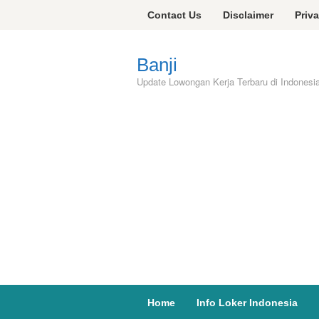
Skip
Contact Us
Disclaimer
Priv
to
content
Banji
Update Lowongan Kerja Terbaru di Indonesi
Home
Info Loker Indonesia