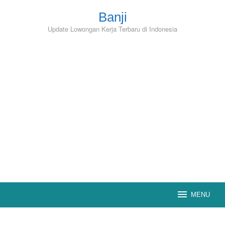
Skip
to
Banji
content
Update Lowongan Kerja Terbaru di Indonesia
MENU