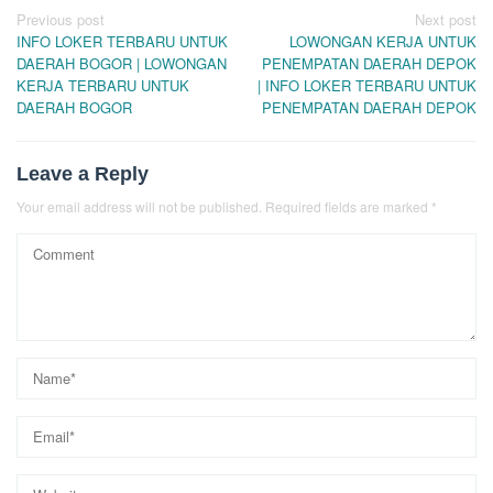
Post
Previous post
Next post
INFO LOKER TERBARU UNTUK
LOWONGAN KERJA UNTUK
navigation
DAERAH BOGOR | LOWONGAN
PENEMPATAN DAERAH DEPOK
KERJA TERBARU UNTUK
| INFO LOKER TERBARU UNTUK
DAERAH BOGOR
PENEMPATAN DAERAH DEPOK
Leave a Reply
Your email address will not be published.
Required fields are marked
*