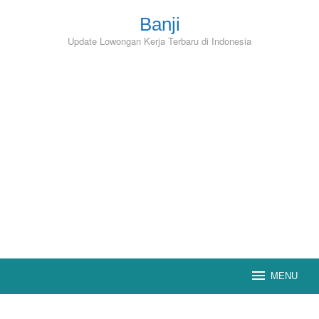
Skip
to
Banji
content
Update Lowongan Kerja Terbaru di Indonesia
MENU