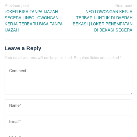
Post
Previous post
Next post
LOKER BISA TANPA IJAZAH
INFO LOWONGAN KERJA
navigation
SEGERA | INFO LOWONGAN
TERBARU UNTUK DI DAERAH
KERJA TERBARU BISA TANPA
BEKASI | LOKER PENEMPATAN
IJAZAH
DI BEKASI SEGERA
Leave a Reply
Your email address will not be published.
Required fields are marked
*