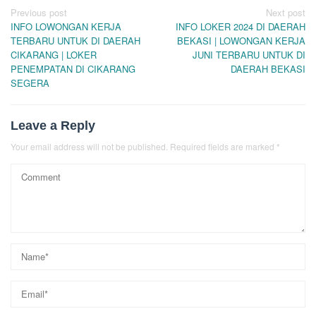
Post
Previous post
Next post
INFO LOWONGAN KERJA
INFO LOKER 2024 DI DAERAH
navigation
TERBARU UNTUK DI DAERAH
BEKASI | LOWONGAN KERJA
CIKARANG | LOKER
JUNI TERBARU UNTUK DI
PENEMPATAN DI CIKARANG
DAERAH BEKASI
SEGERA
Leave a Reply
Your email address will not be published.
Required fields are marked
*