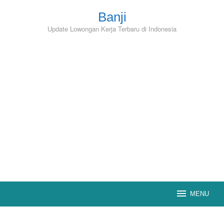
Skip
to
Banji
content
Update Lowongan Kerja Terbaru di Indonesia
MENU