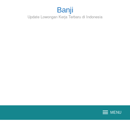
Skip
to
Banji
content
Update Lowongan Kerja Terbaru di Indonesia
MENU