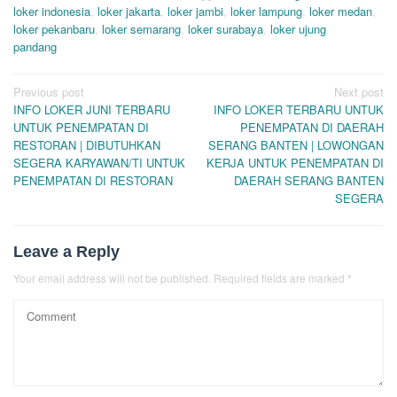
loker indonesia
,
loker jakarta
,
loker jambi
,
loker lampung
,
loker medan
,
loker pekanbaru
,
loker semarang
,
loker surabaya
,
loker ujung
pandang
Post
Previous post
Next post
INFO LOKER JUNI TERBARU
INFO LOKER TERBARU UNTUK
navigation
UNTUK PENEMPATAN DI
PENEMPATAN DI DAERAH
RESTORAN | DIBUTUHKAN
SERANG BANTEN | LOWONGAN
SEGERA KARYAWAN/TI UNTUK
KERJA UNTUK PENEMPATAN DI
PENEMPATAN DI RESTORAN
DAERAH SERANG BANTEN
SEGERA
Leave a Reply
Your email address will not be published.
Required fields are marked
*