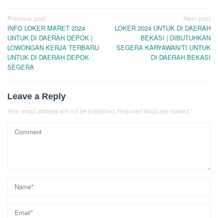
Post
Previous post
Next post
INFO LOKER MARET 2024
LOKER 2024 UNTUK DI DAERAH
navigation
UNTUK DI DAERAH DEPOK |
BEKASI | DIBUTUHKAN
LOWONGAN KERJA TERBARU
SEGERA KARYAWAN/TI UNTUK
UNTUK DI DAERAH DEPOK
DI DAERAH BEKASI
SEGERA
Leave a Reply
Your email address will not be published.
Required fields are marked
*