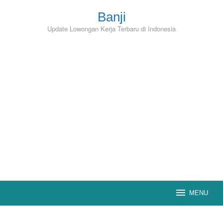
Skip
to
Banji
content
Update Lowongan Kerja Terbaru di Indonesia
MENU