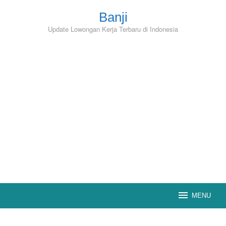
Skip
to
Banji
content
Update Lowongan Kerja Terbaru di Indonesia
MENU