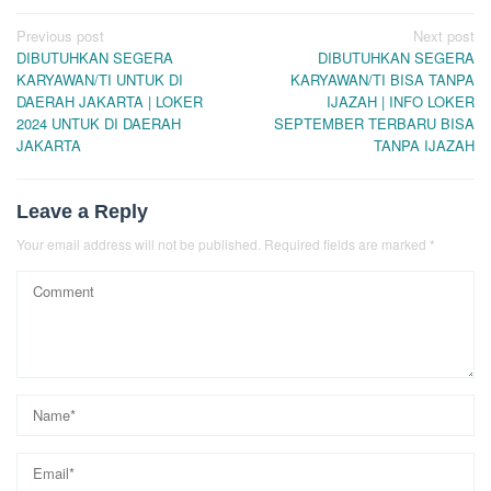
Post
Previous post
Next post
DIBUTUHKAN SEGERA
DIBUTUHKAN SEGERA
navigation
KARYAWAN/TI UNTUK DI
KARYAWAN/TI BISA TANPA
DAERAH JAKARTA | LOKER
IJAZAH | INFO LOKER
2024 UNTUK DI DAERAH
SEPTEMBER TERBARU BISA
JAKARTA
TANPA IJAZAH
Leave a Reply
Your email address will not be published.
Required fields are marked
*