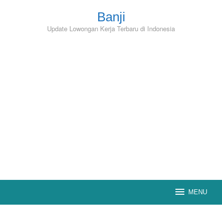
Skip
to
Banji
content
Update Lowongan Kerja Terbaru di Indonesia
MENU