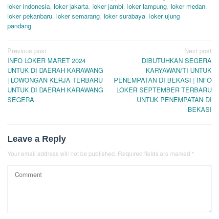
loker indonesia
,
loker jakarta
,
loker jambi
,
loker lampung
,
loker medan
,
loker pekanbaru
,
loker semarang
,
loker surabaya
,
loker ujung
pandang
Post
Previous post
Next post
INFO LOKER MARET 2024
DIBUTUHKAN SEGERA
navigation
UNTUK DI DAERAH KARAWANG
KARYAWAN/TI UNTUK
| LOWONGAN KERJA TERBARU
PENEMPATAN DI BEKASI | INFO
UNTUK DI DAERAH KARAWANG
LOKER SEPTEMBER TERBARU
SEGERA
UNTUK PENEMPATAN DI
BEKASI
Leave a Reply
Your email address will not be published.
Required fields are marked
*