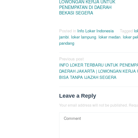
LOWONGAN KERJA UNTUK
PENEMPATAN DI DAERAH
BEKASI SEGERA
Posted in
Info Loker Indonesia
Tagged
lo
jambi
,
loker lampung
,
loker medan
,
loker p
pandang
Post
Previous post
INFO LOKER TERBARU UNTUK PENEMPA
navigation
DAERAH JAKARTA | LOWONGAN KERJA
BISA TANPA IJAZAH SEGERA
Leave a Reply
Your email address will not be published.
Requi