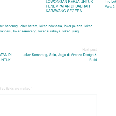
LOWONGAN KERJA UNTUK
Info L
PENEMPATAN DI DAERAH
Pura 2
KARAWANG SEGERA
ker bandung
,
loker batam
,
loker indonesia
,
loker jakarta
,
loker
ekanbaru
,
loker semarang
,
loker surabaya
,
loker ujung
Next post
TAN DI
Loker Semarang, Solo, Jogja di Virenze Design &
 UNTUK
Build
red fields are marked
*