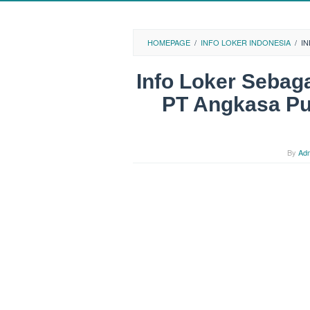
HOMEPAGE
/
INFO LOKER INDONESIA
/
IN
Info Loker Sebag
PT Angkasa Pur
By
Ad