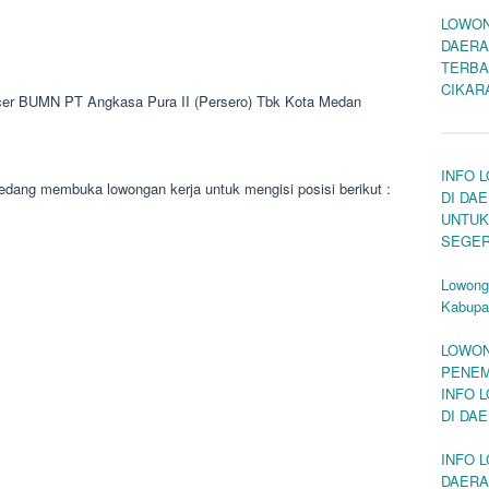
LOWON
DAERA
TERBA
CIKAR
icer BUMN PT Angkasa Pura II (Persero) Tbk Kota Medan
INFO 
ang membuka lowongan kerja untuk mengisi posisi berikut :
DI DA
UNTUK
SEGE
Lowonga
Kabupa
LOWON
PENEM
INFO 
DI DA
INFO 
DAERA