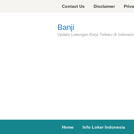
Skip
Contact Us
Disclaimer
Priv
to
content
Banji
Update Lowongan Kerja Terbaru di Indonesi
Home
Info Loker Indonesia