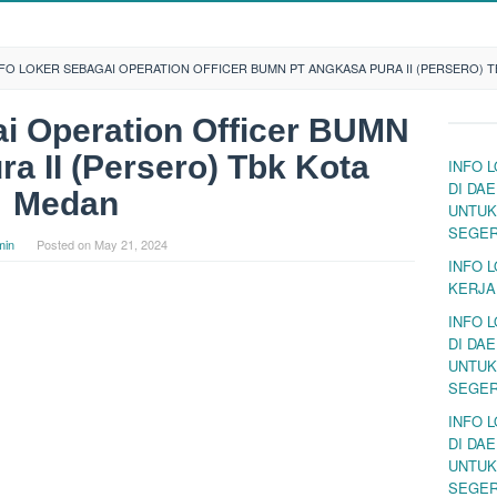
FO LOKER SEBAGAI OPERATION OFFICER BUMN PT ANGKASA PURA II (PERSERO) 
ai Operation Officer BUMN
a II (Persero) Tbk Kota
INFO 
DI DA
Medan
UNTUK
SEGE
min
Posted on
May 21, 2024
INFO 
KERJA
INFO 
DI DA
UNTUK
SEGE
INFO 
DI DA
UNTUK
SEGE