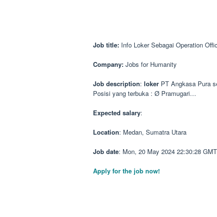
Job title:
Info Loker Sebagai Operation Off
Company:
Jobs for Humanity
Job description
:
loker
PT Angkasa Pura sed
Posisi yang terbuka : Ø Pramugari…
Expected salary
:
Location
: Medan, Sumatra Utara
Job date
: Mon, 20 May 2024 22:30:28 GMT
Apply for the job now!