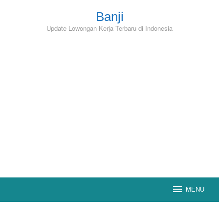
Skip
to
Banji
content
Update Lowongan Kerja Terbaru di Indonesia
MENU