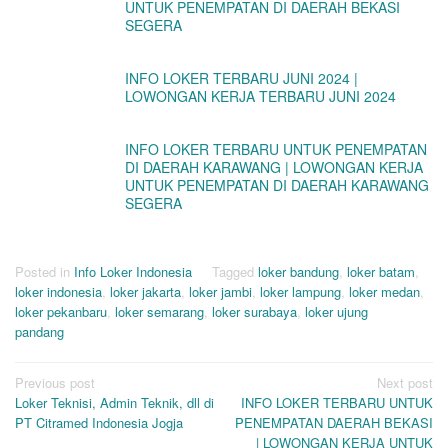
UNTUK PENEMPATAN DI DAERAH BEKASI
SEGERA
INFO LOKER TERBARU JUNI 2024 |
LOWONGAN KERJA TERBARU JUNI 2024
INFO LOKER TERBARU UNTUK PENEMPATAN
DI DAERAH KARAWANG | LOWONGAN KERJA
UNTUK PENEMPATAN DI DAERAH KARAWANG
SEGERA
Posted in
Info Loker Indonesia
Tagged
loker bandung
,
loker batam
,
loker indonesia
,
loker jakarta
,
loker jambi
,
loker lampung
,
loker medan
,
loker pekanbaru
,
loker semarang
,
loker surabaya
,
loker ujung
pandang
Post
Previous post
Next post
Loker Teknisi, Admin Teknik, dll di
INFO LOKER TERBARU UNTUK
navigation
PT Citramed Indonesia Jogja
PENEMPATAN DAERAH BEKASI
| LOWONGAN KERJA UNTUK