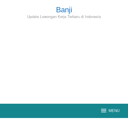
Skip
to
Banji
content
Update Lowongan Kerja Terbaru di Indonesia
MENU