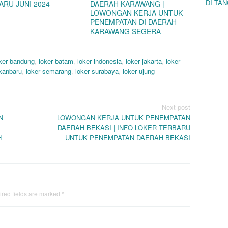
DI TA
ARU JUNI 2024
DAERAH KARAWANG |
LOWONGAN KERJA UNTUK
PENEMPATAN DI DAERAH
KARAWANG SEGERA
ker bandung
,
loker batam
,
loker indonesia
,
loker jakarta
,
loker
ekanbaru
,
loker semarang
,
loker surabaya
,
loker ujung
Next post
N
LOWONGAN KERJA UNTUK PENEMPATAN
DAERAH BEKASI | INFO LOKER TERBARU
H
UNTUK PENEMPATAN DAERAH BEKASI
red fields are marked
*