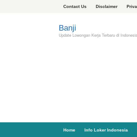
Skip
Contact Us
Disclaimer
Priv
to
content
Banji
Update Lowongan Kerja Terbaru di Indonesi
Home
Info Loker Indonesia