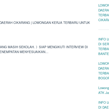
LOWON
DAERA
TERBA
CIKAR
DAERAH CIKARANG | LOWONGAN KERJA TERBARU UNTUK
INFO 
DI SE
YANG MASIH SEKOLAH. 》SIAP MENGIKUTI INTERVIEW DI
TERBA
》PENEMPATAN MENYESUAIKAN…
BANT
LOWON
DAERA
TERBA
BOGO
Lowonga
ATK Ja
INFO 
DI DA