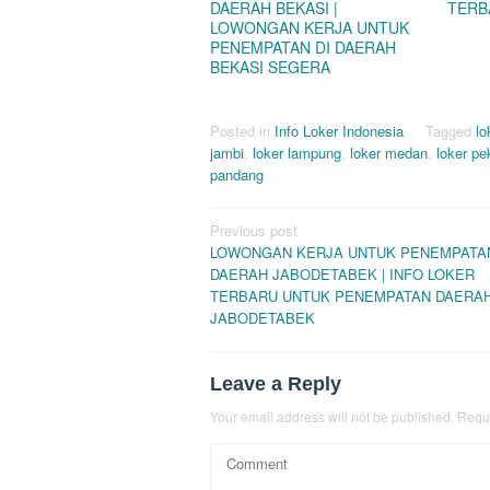
DAERAH BEKASI |
TERB
LOWONGAN KERJA UNTUK
PENEMPATAN DI DAERAH
BEKASI SEGERA
Posted in
Info Loker Indonesia
Tagged
lo
jambi
,
loker lampung
,
loker medan
,
loker p
pandang
Post
Previous post
LOWONGAN KERJA UNTUK PENEMPATA
navigation
DAERAH JABODETABEK | INFO LOKER
TERBARU UNTUK PENEMPATAN DAERA
JABODETABEK
Leave a Reply
Your email address will not be published.
Requi