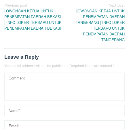
Post
Previous post
Next post
LOWONGAN KERJA UNTUK
LOWONGAN KERJA UNTUK
navigation
PENEMPATAN DAERAH BEKASI
PENEMPATAN DAERAH
| INFO LOKER TERBARU UNTUK
TANGERANG | INFO LOKER
PENEMPATAN DAERAH BEKASI
TERBARU UNTUK
PENEMPATAN DAERAH
TANGERANG
Leave a Reply
Your email address will not be published.
Required fields are marked
*