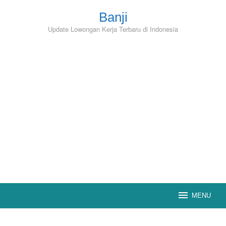
Skip
to
Banji
content
Update Lowongan Kerja Terbaru di Indonesia
MENU