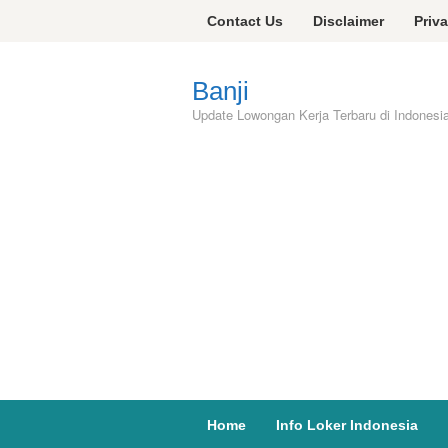
Skip
Contact Us
Disclaimer
Priv
to
content
Banji
Update Lowongan Kerja Terbaru di Indonesi
Home
Info Loker Indonesia