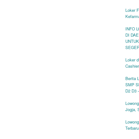
Loker F
Kefarma
INFO 
DI DA
UNTUK
SEGE
Loker 
Cashier
Berita 
SMP S
D2 D3 
Lowong
Jogja, 
Lowong
Terbaru