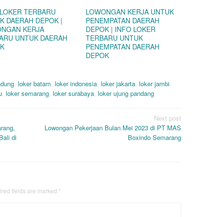
 LOKER TERBARU
LOWONGAN KERJA UNTUK
K DAERAH DEPOK |
PENEMPATAN DAERAH
NGAN KERJA
DEPOK | INFO LOKER
ARU UNTUK DAERAH
TERBARU UNTUK
K
PENEMPATAN DAERAH
DEPOK
ndung
,
loker batam
,
loker indonesia
,
loker jakarta
,
loker jambi
,
u
,
loker semarang
,
loker surabaya
,
loker ujung pandang
Next post
rang,
Lowongan Pekerjaan Bulan Mei 2023 di PT MAS
ali di
Boxindo Semarang
red fields are marked
*