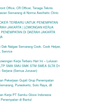
ront Office, CR Officer, Tenaga Teknis
sian Semarang di Norma Aesthetic Clinic
LOKER TERBARU UNTUK PENEMPATAN
ERAH JAKARTA | LOWONGAN KERJA
 PENEMPATAN DI DAERAH JAKARTA
RA
di Dak Nalgae Semarang Cook, Cook Helper,
, Service
Lowongan Kerja Terbaru Hari Ini – Lulusan
LTP SMA SMU SMK STM SMEA SLTA D1
– Serjana (Semua Jurusan)
an Pekerjaan Gujati Grup Penempatan
Semarang, Purwokerto, Solo Raya, dll
an Kerja PT Samku Glove Indonesia
 Penempatan di Bantul