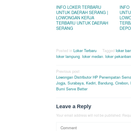
INFO LOKER TERBARU
INFO
UNTUK DAERAH SERANG |
UNTU
LOWONGAN KERJA
LOWO
TERBARU UNTUK DAERAH
TERB
SERANG
DEPO
Posted in
Loker Terbaru
Tagged
loker ba
loker lampung
,
loker medan
,
loker pekanbar
Post
Previous post
Lowongan Distributor HP Penempatan Sema
navigation
Jogja, Surabaya, Kediri, Bandung, Cirebon, B
Bumi Serve Better
Leave a Reply
Your email address will not be published.
Requi