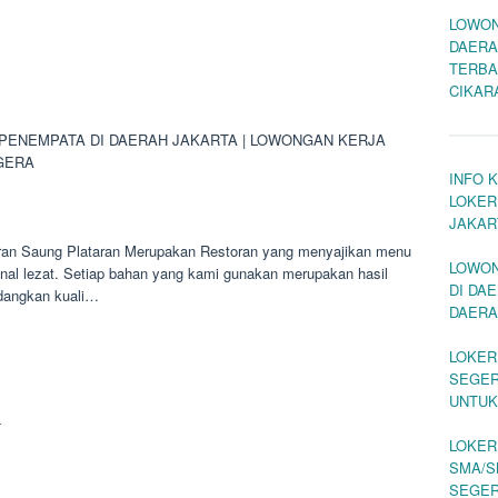
LOWON
DAERA
TERBA
CIKAR
PENEMPATA DI DAERAH JAKARTA | LOWONGAN KERJA
GERA
INFO 
LOKER
JAKAR
oran Saung Plataran Merupakan Restoran yang menyajikan menu
LOWON
enal lezat. Setiap bahan yang kami gunakan merupakan hasil
DI DAE
idangkan kuali…
DAERA
LOKER
SEGER
UNTUK
T
LOKER
SMA/S
SEGE