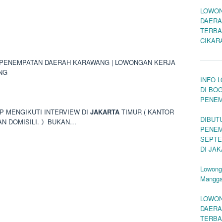
LOWON
DAERA
TERBA
CIKAR
 PENEMPATAN DAERAH KARAWANG | LOWONGAN KERJA
NG
INFO 
DI BO
PENEM
AP MENGIKUTI INTERVIEW DI
JAKARTA
TIMUR ( KANTOR
DIBUT
AN DOMISILI. 》BUKAN…
PENEM
SEPTE
DI JA
Lowong
Mangg
LOWON
DAERA
TERBA