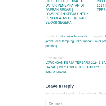
INFO LOKER TERBARU
INFO
UNTUK PENEMPATAN DI
2024
DAERAH BEKASI |
TERB
LOWONGAN KERJA UNTUK
PENEMPATAN DI DAERAH
BEKASI SEGERA
Posted in
Info Loker Indonesia
Tagged
lo
jambi
,
loker lampung
,
loker medan
,
loker p
pandang
Post
Previous post
LOWONGAN KERJA TERBARU 2024 BISA
navigation
IJAZAH | INFO LOKER TERBARU 2024 BI
TANPA IJAZAH
Leave a Reply
Your email address will not be published.
Requi