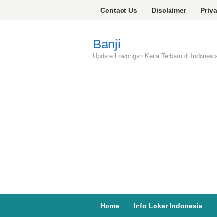
Skip
Contact Us
Disclaimer
Priv
to
content
Banji
Update Lowongan Kerja Terbaru di Indonesi
Home
Info Loker Indonesia