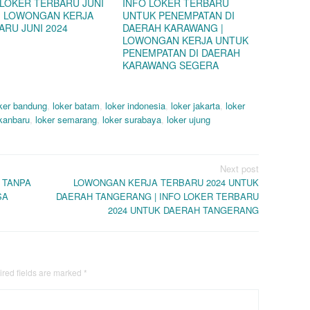
 LOKER TERBARU JUNI
INFO LOKER TERBARU
 | LOWONGAN KERJA
UNTUK PENEMPATAN DI
ARU JUNI 2024
DAERAH KARAWANG |
LOWONGAN KERJA UNTUK
PENEMPATAN DI DAERAH
KARAWANG SEGERA
ker bandung
,
loker batam
,
loker indonesia
,
loker jakarta
,
loker
ekanbaru
,
loker semarang
,
loker surabaya
,
loker ujung
Next post
 TANPA
LOWONGAN KERJA TERBARU 2024 UNTUK
SA
DAERAH TANGERANG | INFO LOKER TERBARU
2024 UNTUK DAERAH TANGERANG
red fields are marked
*