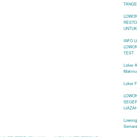
TANG
LOWON
RESTO
UNTUK
INFO 
LOWON
TEST
Loker 
Makmu
Loker 
LOWON
SEGER
IJAZA
Lowonga
Semar