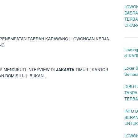
LOWON
DAERA
TERBA
CIKAR
 PENEMPATAN DAERAH KARAWANG | LOWONGAN KERJA
NG
Lowong
di KAR
Loker S
AP MENGIKUTI INTERVIEW DI
JAKARTA
TIMUR ( KANTOR
Semar
AN DOMISILI. 》BUKAN…
DIBUT
TANPA
TERBA
INFO 
SERAN
UNTUK
LOWON