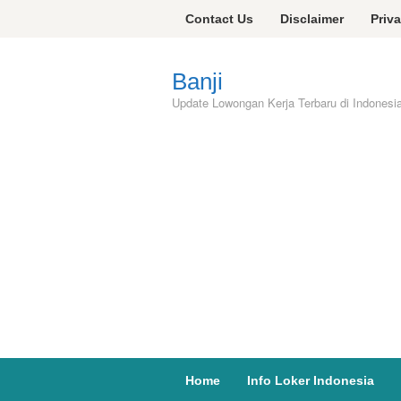
Skip
Contact Us
Disclaimer
Priv
to
content
Banji
Update Lowongan Kerja Terbaru di Indonesi
Home
Info Loker Indonesia