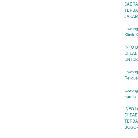
DAERA
TERBA
JAKAR
Lowong
Klinik 
INFO 
DI DA
UNTUK
Lowonga
Reliqu
Lowonga
Family
INFO 
DI DA
TERBA
BOGO