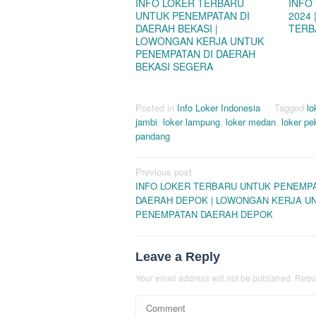
INFO LOKER TERBARU
INFO
UNTUK PENEMPATAN DI
2024
DAERAH BEKASI |
TERB
LOWONGAN KERJA UNTUK
PENEMPATAN DI DAERAH
BEKASI SEGERA
Posted in
Info Loker Indonesia
Tagged
lo
jambi
,
loker lampung
,
loker medan
,
loker p
pandang
Post
Previous post
INFO LOKER TERBARU UNTUK PENEMP
navigation
DAERAH DEPOK | LOWONGAN KERJA U
PENEMPATAN DAERAH DEPOK
Leave a Reply
Your email address will not be published.
Requi