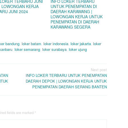
 LOKER TERBARU JUNI
INFO LOKER TERBARU
 | LOWONGAN KERJA
UNTUK PENEMPATAN DI
ARU JUNI 2024
DAERAH KARAWANG |
LOWONGAN KERJA UNTUK
PENEMPATAN DI DAERAH
KARAWANG SEGERA
ker bandung
,
loker batam
,
loker indonesia
,
loker jakarta
,
loker
ekanbaru
,
loker semarang
,
loker surabaya
,
loker ujung
Next post
ATAN
INFO LOKER TERBARU UNTUK PENEMPATAN
NTUK
DAERAH DEPOK | LOWONGAN KERJA UNTUK
PENEMPATAN DAERAH SERANG BANTEN
red fields are marked
*