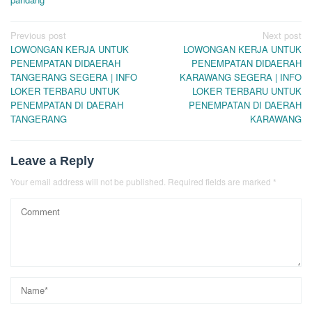
Post
Previous post
Next post
LOWONGAN KERJA UNTUK
LOWONGAN KERJA UNTUK
navigation
PENEMPATAN DIDAERAH
PENEMPATAN DIDAERAH
TANGERANG SEGERA | INFO
KARAWANG SEGERA | INFO
LOKER TERBARU UNTUK
LOKER TERBARU UNTUK
PENEMPATAN DI DAERAH
PENEMPATAN DI DAERAH
TANGERANG
KARAWANG
Leave a Reply
Your email address will not be published.
Required fields are marked
*