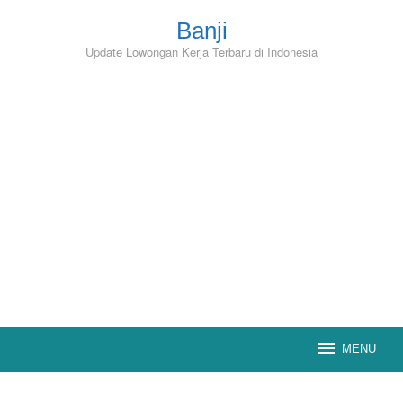
Skip
to
Banji
content
Update Lowongan Kerja Terbaru di Indonesia
MENU