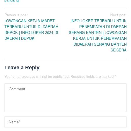
Post
Previous post
Next post
LOWONGAN KERJA MARET
INFO LOKER TERBARU UNTUK
navigation
TERBARU UNTUK DI DAERAH
PENEMPATAN DI DAERAH
DEPOK | INFO LOKER 2024 DI
SERANG BANTEN | LOWONGAN
DAERAH DEPOK
KERJA UNTUK PENEMPATAN
DIDAERAH SERANG BANTEN
SEGERA
Leave a Reply
Your email address will not be published.
Required fields are marked
*