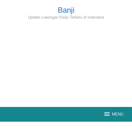
Skip
to
Banji
content
Update Lowongan Kerja Terbaru di Indonesia
MENU