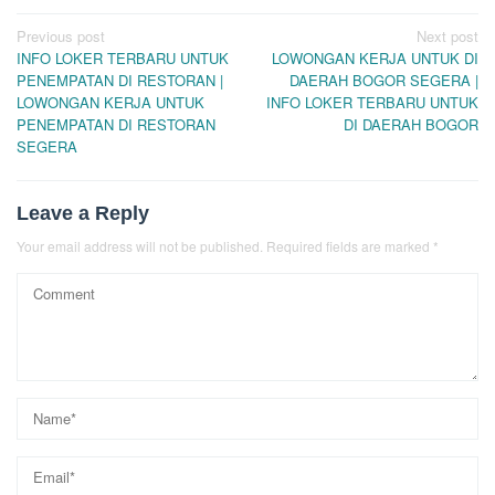
Post
Previous post
Next post
INFO LOKER TERBARU UNTUK
LOWONGAN KERJA UNTUK DI
navigation
PENEMPATAN DI RESTORAN |
DAERAH BOGOR SEGERA |
LOWONGAN KERJA UNTUK
INFO LOKER TERBARU UNTUK
PENEMPATAN DI RESTORAN
DI DAERAH BOGOR
SEGERA
Leave a Reply
Your email address will not be published.
Required fields are marked
*