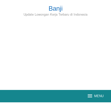
Skip
to
Banji
content
Update Lowongan Kerja Terbaru di Indonesia
MENU