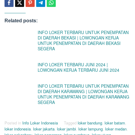
Related posts:
INFO LOKER TERBARU UNTUK PENEMPATAN
DI DAERAH BEKASI | LOWONGAN KERJA
UNTUK PENEMPATAN DI DAERAH BEKASI
SEGERA
INFO LOKER TERBARU JUNI 2024 |
LOWONGAN KERJA TERBARU JUNI 2024
INFO LOKER TERBARU UNTUK PENEMPATAN
DI DAERAH KARAWANG | LOWONGAN KERJA
UNTUK PENEMPATAN DI DAERAH KARAWANG
SEGERA
Posted in
Info Loker Indonesia
Tagged
loker bandung
,
loker batam
,
loker indonesia
,
loker jakarta
,
loker jambi
,
loker lampung
,
loker medan
,
loker pekanbaru
,
loker semarang
,
loker surabaya
,
loker ujung