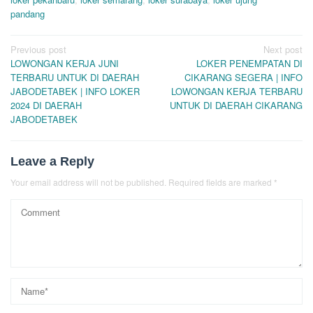
pandang
Post
Previous post
Next post
LOWONGAN KERJA JUNI
LOKER PENEMPATAN DI
navigation
TERBARU UNTUK DI DAERAH
CIKARANG SEGERA | INFO
JABODETABEK | INFO LOKER
LOWONGAN KERJA TERBARU
2024 DI DAERAH
UNTUK DI DAERAH CIKARANG
JABODETABEK
Leave a Reply
Your email address will not be published.
Required fields are marked
*