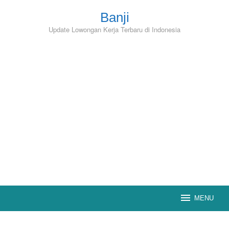
Skip
to
Banji
content
Update Lowongan Kerja Terbaru di Indonesia
MENU