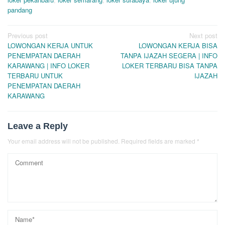
pandang
Post
Previous post
Next post
LOWONGAN KERJA UNTUK
LOWONGAN KERJA BISA
navigation
PENEMPATAN DAERAH
TANPA IJAZAH SEGERA | INFO
KARAWANG | INFO LOKER
LOKER TERBARU BISA TANPA
TERBARU UNTUK
IJAZAH
PENEMPATAN DAERAH
KARAWANG
Leave a Reply
Your email address will not be published.
Required fields are marked
*