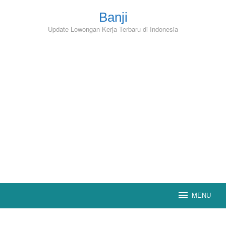
Skip
to
Banji
content
Update Lowongan Kerja Terbaru di Indonesia
MENU