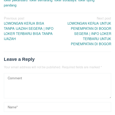
pandang
Post
Previous post
Next post
LOWONGAN KERJA BISA
LOWONGAN KERJA UNTUK
navigation
TANPA IJAZAH SEGERA | INFO
PENEMPATAN DI BOGOR
LOKER TERBARU BISA TANPA
SEGERA | INFO LOKER
IJAZAH
TERBARU UNTUK
PENEMPATAN DI BOGOR
Leave a Reply
Your email address will not be published.
Required fields are marked
*