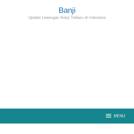
Skip
to
Banji
content
Update Lowongan Kerja Terbaru di Indonesia
MENU