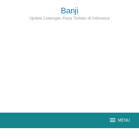
Skip
to
Banji
content
Update Lowongan Kerja Terbaru di Indonesia
MENU