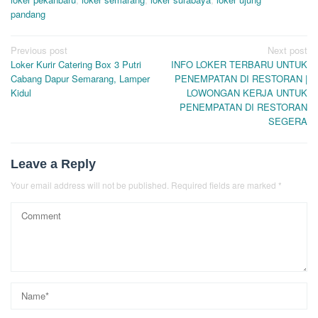
pandang
Post
Previous post
Next post
Loker Kurir Catering Box 3 Putri
INFO LOKER TERBARU UNTUK
navigation
Cabang Dapur Semarang, Lamper
PENEMPATAN DI RESTORAN |
Kidul
LOWONGAN KERJA UNTUK
PENEMPATAN DI RESTORAN
SEGERA
Leave a Reply
Your email address will not be published.
Required fields are marked
*