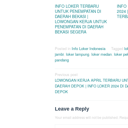
INFO LOKER TERBARU
INFO
UNTUK PENEMPATAN DI
2024
DAERAH BEKASI |
TERB
LOWONGAN KERJA UNTUK
PENEMPATAN DI DAERAH
BEKASI SEGERA
Posted in
Info Loker Indonesia
Tagged
lo
jambi
,
loker lampung
,
loker medan
,
loker p
pandang
Post
Previous post
LOWONGAN KERJA APRIL TERBARU UNT
navigation
DAERAH DEPOK | INFO LOKER 2024 DI 
DEPOK
Leave a Reply
Your email address will not be published.
Requi