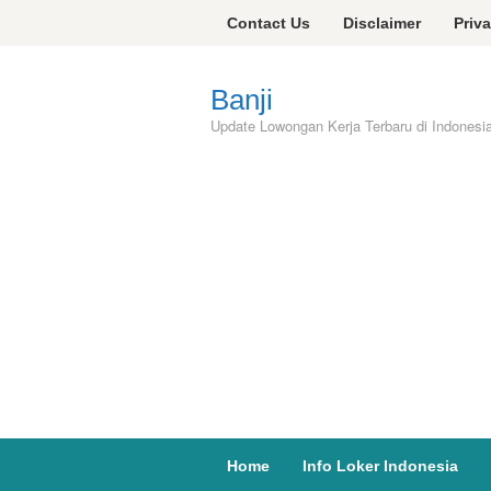
Skip
Contact Us
Disclaimer
Priv
to
content
Banji
Update Lowongan Kerja Terbaru di Indonesi
Home
Info Loker Indonesia