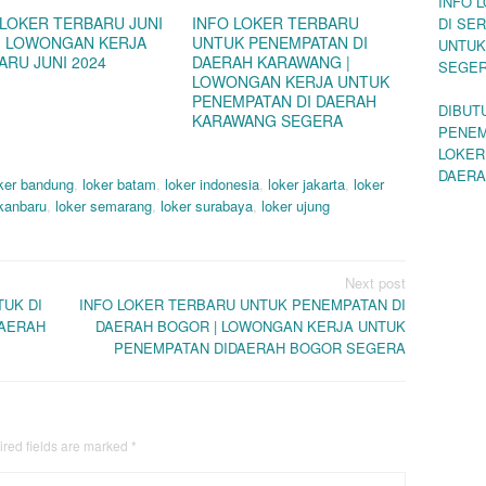
INFO 
 LOKER TERBARU JUNI
INFO LOKER TERBARU
DI SE
 | LOWONGAN KERJA
UNTUK PENEMPATAN DI
UNTUK
ARU JUNI 2024
DAERAH KARAWANG |
SEGE
LOWONGAN KERJA UNTUK
PENEMPATAN DI DAERAH
DIBUT
KARAWANG SEGERA
PENEM
LOKER
DAERA
ker bandung
,
loker batam
,
loker indonesia
,
loker jakarta
,
loker
ekanbaru
,
loker semarang
,
loker surabaya
,
loker ujung
Next post
UK DI
INFO LOKER TERBARU UNTUK PENEMPATAN DI
DAERAH
DAERAH BOGOR | LOWONGAN KERJA UNTUK
PENEMPATAN DIDAERAH BOGOR SEGERA
red fields are marked
*