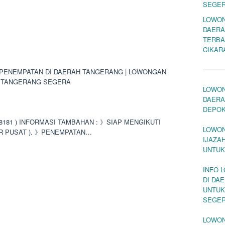
SEGE
LOWON
DAERA
TERBA
CIKAR
PENEMPATAN DI DAERAH TANGERANG | LOWONGAN
H TANGERANG SEGERA
LOWON
DAERA
DEPO
2 8181 ) INFORMASI TAMBAHAN : 》SIAP MENGIKUTI
LOWON
R PUSAT ). 》PENEMPATAN…
IJAZA
UNTUK
INFO 
DI DA
UNTUK
SEGE
LOWON