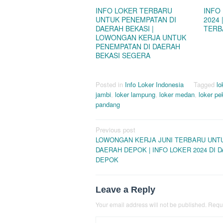
INFO LOKER TERBARU
INFO
UNTUK PENEMPATAN DI
2024
DAERAH BEKASI |
TERB
LOWONGAN KERJA UNTUK
PENEMPATAN DI DAERAH
BEKASI SEGERA
Posted in
Info Loker Indonesia
Tagged
lo
jambi
,
loker lampung
,
loker medan
,
loker p
pandang
Post
Previous post
LOWONGAN KERJA JUNI TERBARU UNTU
navigation
DAERAH DEPOK | INFO LOKER 2024 DI 
DEPOK
Leave a Reply
Your email address will not be published.
Requi