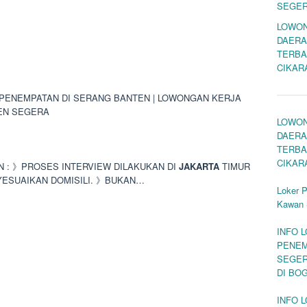
SEGE
LOWON
DAERA
TERBA
CIKAR
PENEMPATAN DI SERANG BANTEN | LOWONGAN KERJA
EN SEGERA
LOWON
DAERA
TERBA
CIKAR
AN : 》PROSES INTERVIEW DILAKUKAN DI
JAKARTA
TIMUR
YESUAIKAN DOMISILI. 》BUKAN…
Loker 
Kawan 
INFO 
PENEM
SEGER
DI BO
INFO 