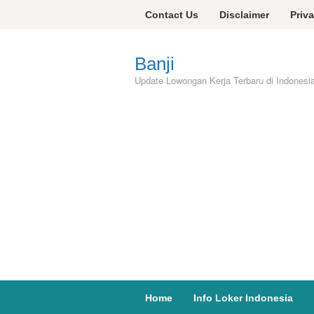
Skip
Contact Us
Disclaimer
Priv
to
content
Banji
Update Lowongan Kerja Terbaru di Indonesi
Home
Info Loker Indonesia