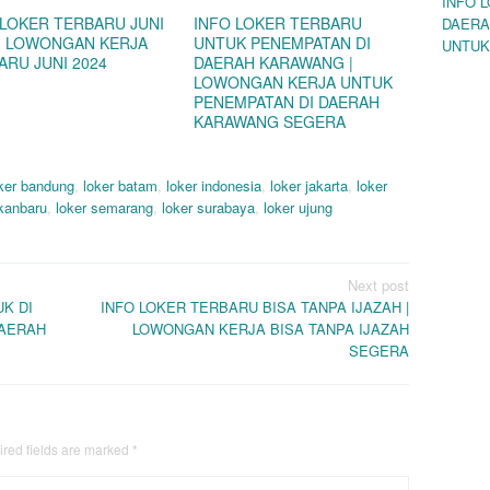
INFO 
 LOKER TERBARU JUNI
INFO LOKER TERBARU
DAERA
 | LOWONGAN KERJA
UNTUK PENEMPATAN DI
UNTUK
ARU JUNI 2024
DAERAH KARAWANG |
LOWONGAN KERJA UNTUK
PENEMPATAN DI DAERAH
KARAWANG SEGERA
ker bandung
,
loker batam
,
loker indonesia
,
loker jakarta
,
loker
ekanbaru
,
loker semarang
,
loker surabaya
,
loker ujung
Next post
K DI
INFO LOKER TERBARU BISA TANPA IJAZAH |
DAERAH
LOWONGAN KERJA BISA TANPA IJAZAH
SEGERA
red fields are marked
*