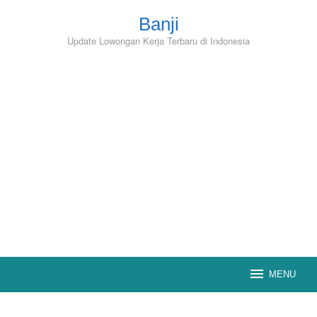
Skip
to
Banji
content
Update Lowongan Kerja Terbaru di Indonesia
MENU