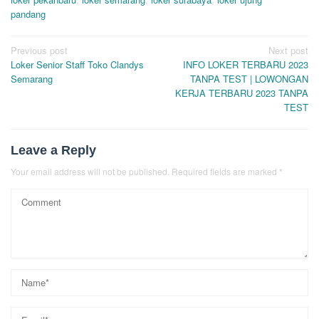
pandang
Post
Previous post
Next post
Loker Senior Staff Toko Clandys
INFO LOKER TERBARU 2023
navigation
Semarang
TANPA TEST | LOWONGAN
KERJA TERBARU 2023 TANPA
TEST
Leave a Reply
Your email address will not be published.
Required fields are marked
*