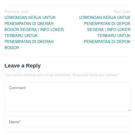
Post
Previous post
Next post
LOWONGAN KERJA UNTUK
LOWONGAN KERJA UNTUK
navigation
PENEMPATAN DI DAERAH
PENEMPATAN DI DEPOK
BOGOR SEGERA | INFO LOKER
SEGERA | INFO LOKER
TERBARU UNTUK
TERBARU UNTUK
PENEMPATAN DI DAERAH
PENEMPATAN DI DEPOK
BOGOR
Leave a Reply
Your email address will not be published.
Required fields are marked
*