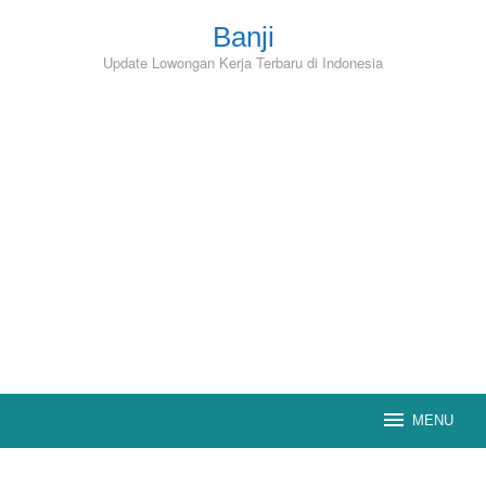
Skip
to
Banji
content
Update Lowongan Kerja Terbaru di Indonesia
MENU