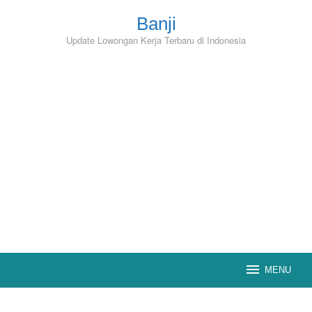
Skip
to
Banji
content
Update Lowongan Kerja Terbaru di Indonesia
MENU