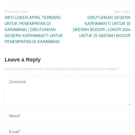
Post
Previous post
Next post
INFO LOKER APRIL TERBARU
DIBUTUHKAN SEGERA
navigation
UNTUK PENEMPATAN DI
KARYAWAN/TI UNTUK DI
KARAWANG | DIBUTUHKAN
DAERAH BOGOR | LOKER 2024
SEGERA KARYAWAN/TI UNTUK
UNTUK DI DAERAH BOGOR
PENEMPATAN DI KARAWANG
Leave a Reply
Your email address will not be published.
Required fields are marked
*