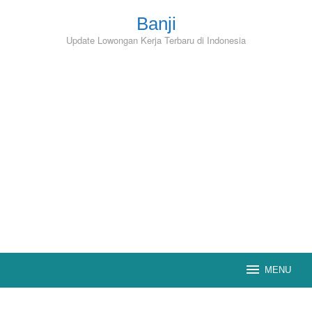
Skip
to
Banji
content
Update Lowongan Kerja Terbaru di Indonesia
MENU