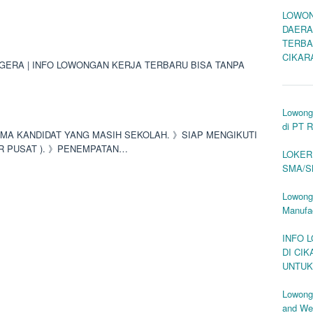
LOWON
DAERA
TERBA
CIKAR
EGERA | INFO LOWONGAN KERJA TERBARU BISA TANPA
Lowong
di PT 
RIMA KANDIDAT YANG MASIH SEKOLAH. 》SIAP MENGIKUTI
R PUSAT ). 》PENEMPATAN…
LOKER
SMA/S
Lowong
Manufac
INFO 
DI CI
UNTUK
Lowong
and We