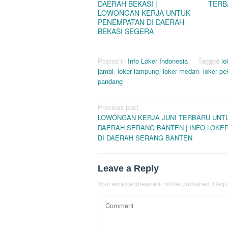
DAERAH BEKASI |
TERB
LOWONGAN KERJA UNTUK
PENEMPATAN DI DAERAH
BEKASI SEGERA
Posted in
Info Loker Indonesia
Tagged
lo
jambi
,
loker lampung
,
loker medan
,
loker p
pandang
Post
Previous post
LOWONGAN KERJA JUNI TERBARU UNTU
navigation
DAERAH SERANG BANTEN | INFO LOKER
DI DAERAH SERANG BANTEN
Leave a Reply
Your email address will not be published.
Requi