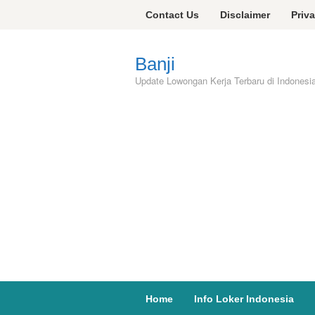
Skip
Contact Us
Disclaimer
Priv
to
content
Banji
Update Lowongan Kerja Terbaru di Indonesi
Home
Info Loker Indonesia