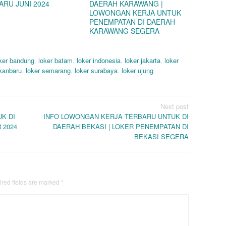
ARU JUNI 2024
DAERAH KARAWANG |
LOWONGAN KERJA UNTUK
PENEMPATAN DI DAERAH
KARAWANG SEGERA
ker bandung
,
loker batam
,
loker indonesia
,
loker jakarta
,
loker
ekanbaru
,
loker semarang
,
loker surabaya
,
loker ujung
Next post
K DI
INFO LOWONGAN KERJA TERBARU UNTUK DI
 2024
DAERAH BEKASI | LOKER PENEMPATAN DI
BEKASI SEGERA
red fields are marked
*