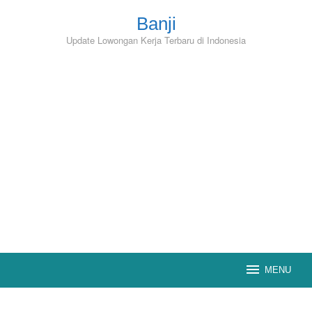
Skip
to
Banji
content
Update Lowongan Kerja Terbaru di Indonesia
MENU