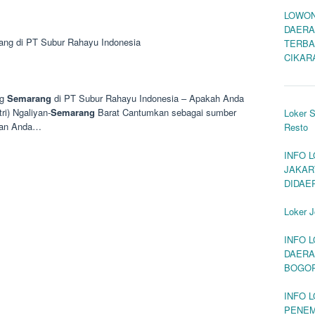
LOWON
DAERA
ang di PT Subur Rahayu Indonesia
TERBA
CIKAR
ng
Semarang
di PT Subur Rahayu Indonesia – Apakah Anda
ri) Ngaliyan-
Semarang
Barat Cantumkan sebagai sumber
Loker 
aran Anda…
Resto
INFO 
JAKAR
DIDAE
Loker J
INFO 
DAERA
BOGO
INFO 
PENEM