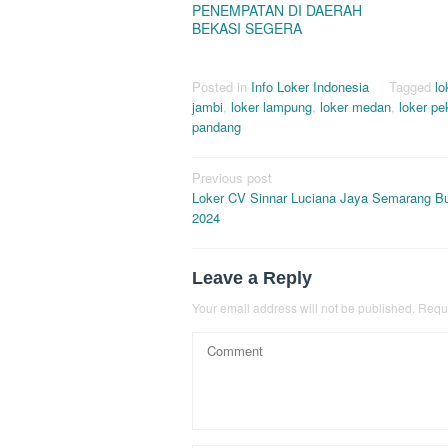
PENEMPATAN DI DAERAH
BEKASI SEGERA
Posted in
Info Loker Indonesia
Tagged
lo
jambi
,
loker lampung
,
loker medan
,
loker p
pandang
Post
Previous post
Loker CV Sinnar Luciana Jaya Semarang B
navigation
2024
Leave a Reply
Your email address will not be published.
Requi