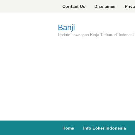
Skip
Contact Us
Disclaimer
Priv
to
content
Banji
Update Lowongan Kerja Terbaru di Indonesi
Home
Info Loker Indonesia