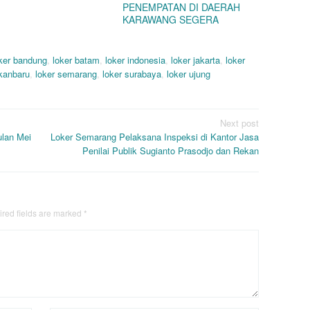
PENEMPATAN DI DAERAH
KARAWANG SEGERA
ker bandung
,
loker batam
,
loker indonesia
,
loker jakarta
,
loker
ekanbaru
,
loker semarang
,
loker surabaya
,
loker ujung
Next post
ulan Mei
Loker Semarang Pelaksana Inspeksi di Kantor Jasa
Penilai Publik Sugianto Prasodjo dan Rekan
red fields are marked
*