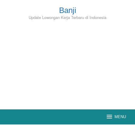
Skip
to
Banji
content
Update Lowongan Kerja Terbaru di Indonesia
MENU