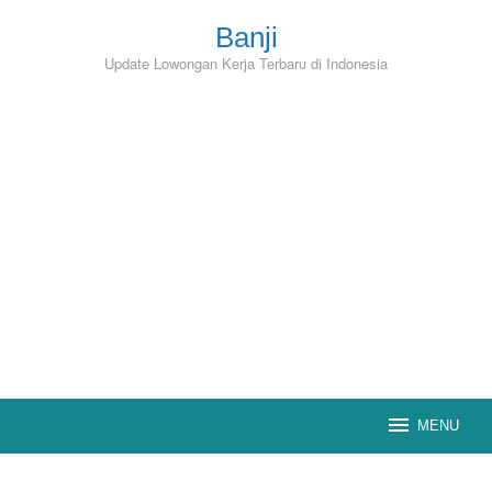
Skip
to
Banji
content
Update Lowongan Kerja Terbaru di Indonesia
MENU