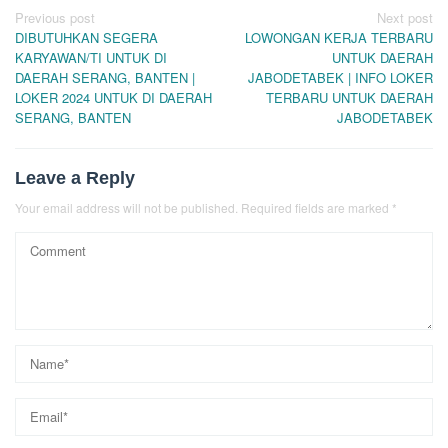
Post
Previous post
Next post
DIBUTUHKAN SEGERA
LOWONGAN KERJA TERBARU
navigation
KARYAWAN/TI UNTUK DI
UNTUK DAERAH
DAERAH SERANG, BANTEN |
JABODETABEK | INFO LOKER
LOKER 2024 UNTUK DI DAERAH
TERBARU UNTUK DAERAH
SERANG, BANTEN
JABODETABEK
Leave a Reply
Your email address will not be published.
Required fields are marked
*