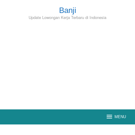
Skip
to
Banji
content
Update Lowongan Kerja Terbaru di Indonesia
MENU