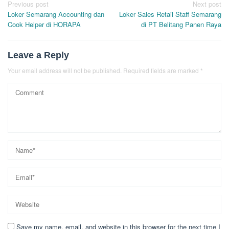
Post
Previous post
Next post
Loker Semarang Accounting dan
Loker Sales Retail Staff Semarang
navigation
Cook Helper di HORAPA
di PT Belitang Panen Raya
Leave a Reply
Your email address will not be published.
Required fields are marked
*
Save my name, email, and website in this browser for the next time I