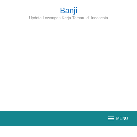
Skip
to
Banji
content
Update Lowongan Kerja Terbaru di Indonesia
MENU