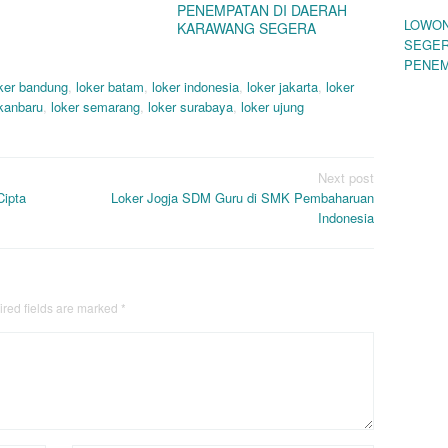
PENEMPATAN DI DAERAH
LOWON
KARAWANG SEGERA
SEGER
PENEM
ker bandung
,
loker batam
,
loker indonesia
,
loker jakarta
,
loker
ekanbaru
,
loker semarang
,
loker surabaya
,
loker ujung
Next post
Cipta
Loker Jogja SDM Guru di SMK Pembaharuan
Indonesia
red fields are marked
*