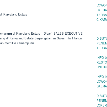
LOWON
DAERA
di Karyaland Estate
TERBA
CIKAR
emarang
di Karyaland Estate – Dicari: SALES EXECUTIVE
ang
di Karyaland Estate Berpengalaman Sales min 1 tahun
DIBUT
akan memiliki kemampuan…
PENEM
TERBA
INFO 
RESTO
UNTUK
INFO L
LOWON
DAERA
DIBUT
PENEM
LOKER