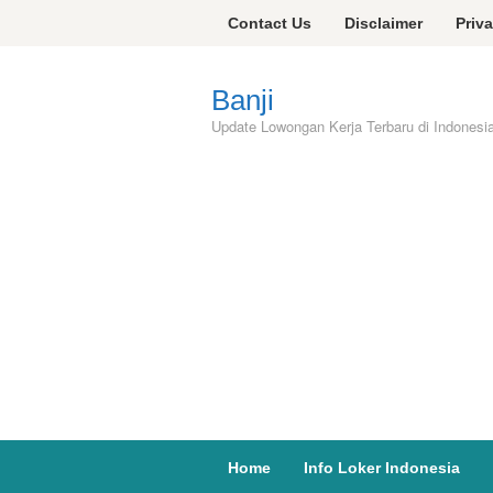
Skip
Contact Us
Disclaimer
Priv
to
content
Banji
Update Lowongan Kerja Terbaru di Indonesi
Home
Info Loker Indonesia