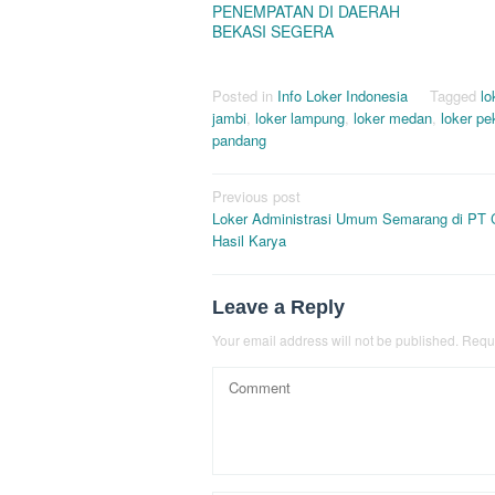
PENEMPATAN DI DAERAH
BEKASI SEGERA
Posted in
Info Loker Indonesia
Tagged
lo
jambi
,
loker lampung
,
loker medan
,
loker p
pandang
Post
Previous post
Loker Administrasi Umum Semarang di PT 
navigation
Hasil Karya
Leave a Reply
Your email address will not be published.
Requi