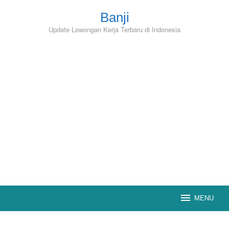
Skip
to
Banji
content
Update Lowongan Kerja Terbaru di Indonesia
MENU