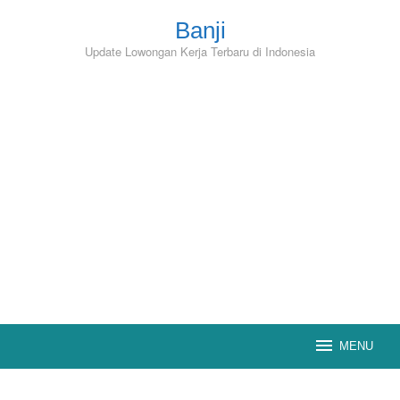
Skip
to
Banji
content
Update Lowongan Kerja Terbaru di Indonesia
MENU