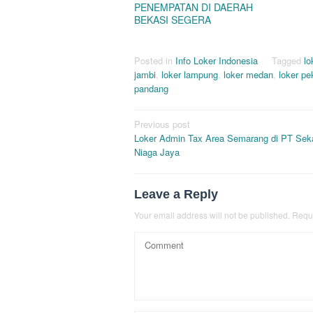
PENEMPATAN DI DAERAH
BEKASI SEGERA
Posted in
Info Loker Indonesia
Tagged
lo
jambi
,
loker lampung
,
loker medan
,
loker p
pandang
Post
Previous post
Loker Admin Tax Area Semarang di PT Se
navigation
Niaga Jaya
Leave a Reply
Your email address will not be published.
Requi