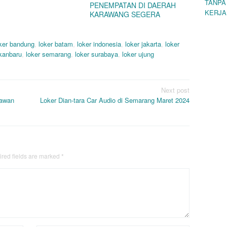
TANPA
PENEMPATAN DI DAERAH
KERJA
KARAWANG SEGERA
ker bandung
,
loker batam
,
loker indonesia
,
loker jakarta
,
loker
ekanbaru
,
loker semarang
,
loker surabaya
,
loker ujung
Next post
kawan
Loker Dian-tara Car Audio di Semarang Maret 2024
red fields are marked
*