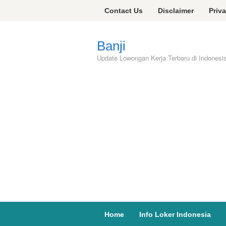
Skip
Contact Us
Disclaimer
Priv
to
content
Banji
Update Lowongan Kerja Terbaru di Indonesi
Home
Info Loker Indonesia