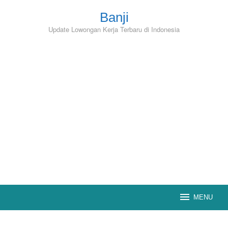
Skip
to
Banji
content
Update Lowongan Kerja Terbaru di Indonesia
MENU