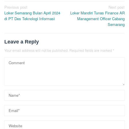
Post
Previous post
Next post
Loker Semarang Bulan April 2024
Loker Mandiri Tunas Finance AR
navigation
di PT Des Teknologi Informasi
Management Officer Cabang
Semarang
Leave a Reply
Your email address will not be published.
Required fields are marked
*