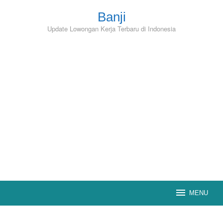
Skip
to
Banji
content
Update Lowongan Kerja Terbaru di Indonesia
MENU