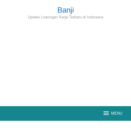
Skip
to
Banji
content
Update Lowongan Kerja Terbaru di Indonesia
MENU