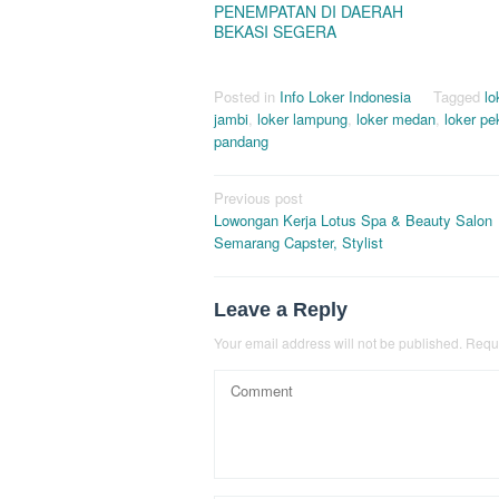
PENEMPATAN DI DAERAH
BEKASI SEGERA
Posted in
Info Loker Indonesia
Tagged
lo
jambi
,
loker lampung
,
loker medan
,
loker p
pandang
Post
Previous post
Lowongan Kerja Lotus Spa & Beauty Salon
navigation
Semarang Capster, Stylist
Leave a Reply
Your email address will not be published.
Requi