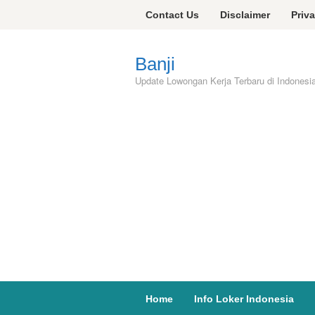
Skip
Contact Us
Disclaimer
Priv
to
content
Banji
Update Lowongan Kerja Terbaru di Indonesi
Home
Info Loker Indonesia