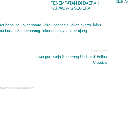
Staff A
PENEMPATAN DI DAERAH
KARAWANG SEGERA
ker bandung
,
loker batam
,
loker indonesia
,
loker jakarta
,
loker
ekanbaru
,
loker semarang
,
loker surabaya
,
loker ujung
Next post
Lowongan Kerja Semarang Update di Fellas
Creative
red fields are marked
*