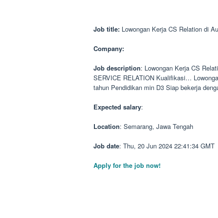
Job title:
Lowongan Kerja CS Relation di Au
Company:
Job description
: Lowongan Kerja CS Relati
SERVICE RELATION Kualifikasi… Lowongan 
tahun Pendidikan min D3 Siap bekerja deng
Expected salary
:
Location
: Semarang, Jawa Tengah
Job date
: Thu, 20 Jun 2024 22:41:34 GMT
Apply for the job now!