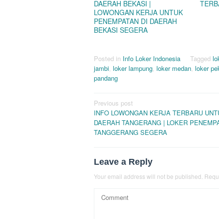
DAERAH BEKASI |
TERB
LOWONGAN KERJA UNTUK
PENEMPATAN DI DAERAH
BEKASI SEGERA
Posted in
Info Loker Indonesia
Tagged
lo
jambi
,
loker lampung
,
loker medan
,
loker p
pandang
Post
Previous post
INFO LOWONGAN KERJA TERBARU UNTU
navigation
DAERAH TANGERANG | LOKER PENEMPA
TANGGERANG SEGERA
Leave a Reply
Your email address will not be published.
Requi