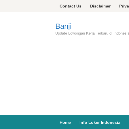
Skip
Contact Us
Disclaimer
Priv
to
content
Banji
Update Lowongan Kerja Terbaru di Indonesi
Home
Info Loker Indonesia