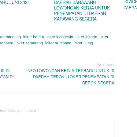
LOWON
ARU JUNI 2024
DAERAH KARAWANG |
LOWONGAN KERJA UNTUK
DAERA
PENEMPATAN DI DAERAH
KARAWANG SEGERA
ker bandung
,
loker batam
,
loker indonesia
,
loker jakarta
,
loker
ekanbaru
,
loker semarang
,
loker surabaya
,
loker ujung
Next post
K DI
INFO LOWONGAN KERJA TERBARU UNTUK DI
TAN DI
DAERAH DEPOK | LOKER PENEMPATAN DI
DEPOK SEGERA
red fields are marked
*