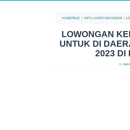
HOMEPAGE
/
INFO LOKER INDONESIA
/
LO
LOWONGAN KER
UNTUK DI DAER
2023 D
By
Adm