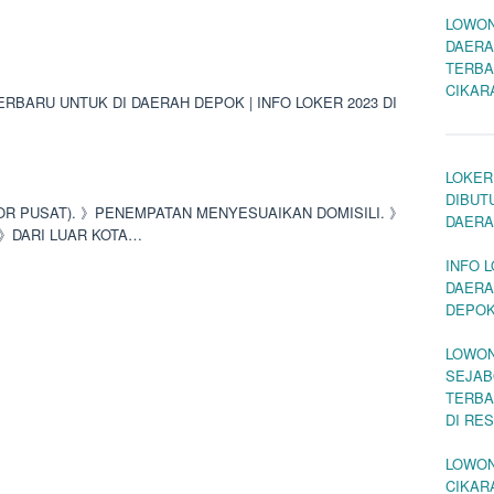
LOWON
DAERA
TERBA
CIKAR
BARU UNTUK DI DAERAH DEPOK | INFO LOKER 2023 DI
LOKER
DIBUT
OR PUSAT). 》PENEMPATAN MENYESUAIKAN DOMISILI. 》
DAERA
 》DARI LUAR KOTA…
INFO 
DAERA
DEPOK
LOWON
SEJAB
TERBA
DI RE
LOWON
CIKAR