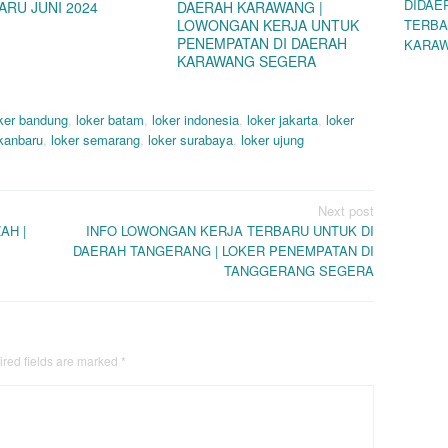
DIDAE
ARU JUNI 2024
DAERAH KARAWANG |
LOWONGAN KERJA UNTUK
TERBA
PENEMPATAN DI DAERAH
KARA
KARAWANG SEGERA
ker bandung
,
loker batam
,
loker indonesia
,
loker jakarta
,
loker
ekanbaru
,
loker semarang
,
loker surabaya
,
loker ujung
Next post
AH |
INFO LOWONGAN KERJA TERBARU UNTUK DI
DAERAH TANGERANG | LOKER PENEMPATAN DI
TANGGERANG SEGERA
red fields are marked
*