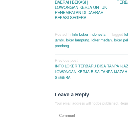
DAERAH BEKASI |
TERB
LOWONGAN KERJA UNTUK
PENEMPATAN DI DAERAH
BEKASI SEGERA
Posted in
Info Loker Indonesia
Tagged
lo
jambi
,
loker lampung
,
loker medan
,
loker p
pandang
Post
Previous post
INFO LOKER TERBARU BISA TANPA IJAZ
navigation
LOWONGAN KERJA BISA TANPA IJAZAH
SEGERA
Leave a Reply
Your email address will not be published.
Requi