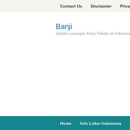
Skip
Contact Us
Disclaimer
Priv
to
content
Banji
Update Lowongan Kerja Terbaru di Indonesi
Home
Info Loker Indonesia