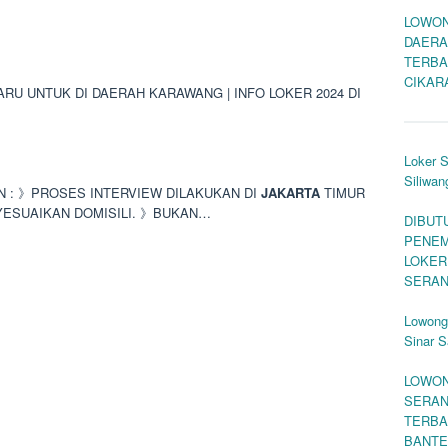
LOWON
DAERA
TERBA
CIKAR
U UNTUK DI DAERAH KARAWANG | INFO LOKER 2024 DI
Loker 
Siliwan
AN : 》PROSES INTERVIEW DILAKUKAN DI
JAKARTA
TIMUR
YESUAIKAN DOMISILI. 》BUKAN…
DIBUT
PENEM
LOKER
SERAN
Lowong
Sinar 
LOWON
SERAN
TERBA
BANT