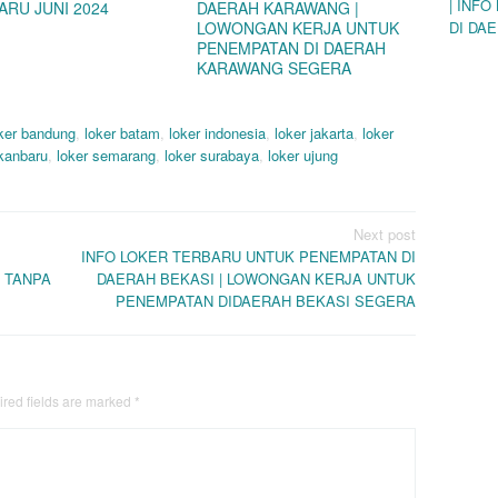
| INF
ARU JUNI 2024
DAERAH KARAWANG |
LOWONGAN KERJA UNTUK
DI DA
PENEMPATAN DI DAERAH
KARAWANG SEGERA
ker bandung
,
loker batam
,
loker indonesia
,
loker jakarta
,
loker
ekanbaru
,
loker semarang
,
loker surabaya
,
loker ujung
Next post
INFO LOKER TERBARU UNTUK PENEMPATAN DI
 TANPA
DAERAH BEKASI | LOWONGAN KERJA UNTUK
PENEMPATAN DIDAERAH BEKASI SEGERA
red fields are marked
*