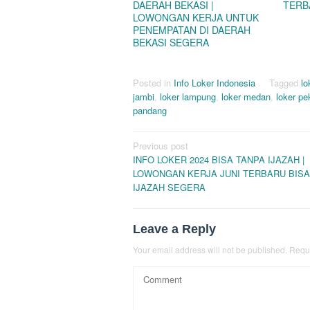
DAERAH BEKASI |
TERB
LOWONGAN KERJA UNTUK
PENEMPATAN DI DAERAH
BEKASI SEGERA
Posted in
Info Loker Indonesia
Tagged
lo
jambi
,
loker lampung
,
loker medan
,
loker p
pandang
Post
Previous post
INFO LOKER 2024 BISA TANPA IJAZAH |
navigation
LOWONGAN KERJA JUNI TERBARU BISA
IJAZAH SEGERA
Leave a Reply
Your email address will not be published.
Requi