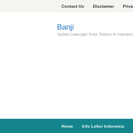
Skip
Contact Us
Disclaimer
Priv
to
content
Banji
Update Lowongan Kerja Terbaru di Indonesi
Home
Info Loker Indonesia